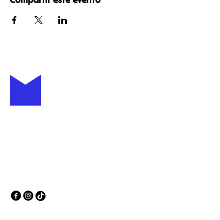
Compartir este evento
+52 (81) 4007 6111
casamotis.com
C. Padre Raymundo
Jardón 910, Centro, 64000
Monterrey, N.L., México