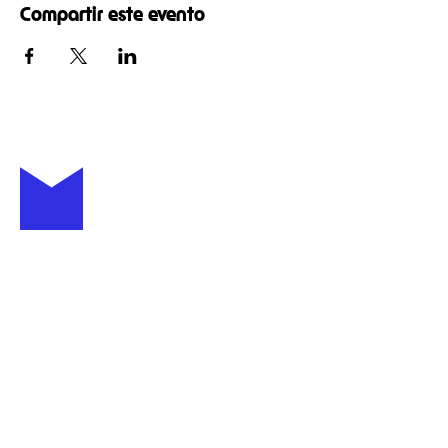
Compartir este evento
+52 (81) 4007 6111
casamotis.com
C. Padre Raymundo
Jardón 910, Centro, 64000
Monterrey, N.L., México