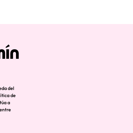
mín
eda del
ítica de
túa a
 entre