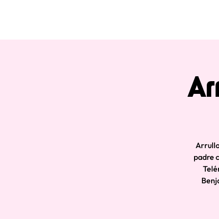
Ar
Arrull
padre c
Telé
Benja