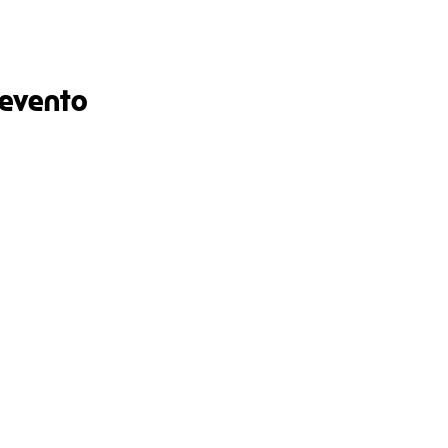
 evento
Cont
Email
*