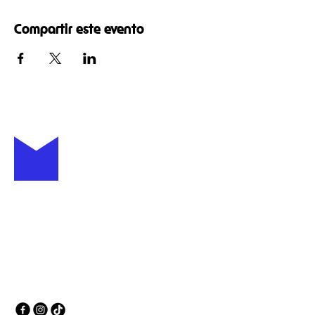
Compartir este evento
+52 (81) 4007 6111
casamotis.com
C. Padre Raymundo
Jardón 910, Centro, 64000
Monterrey, N.L., México