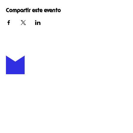
Compartir este evento
+52 (81) 4007 6111
casamotis.com
C. Padre Raymundo
Jardón 910, Centro, 64000
Monterrey, N.L., México